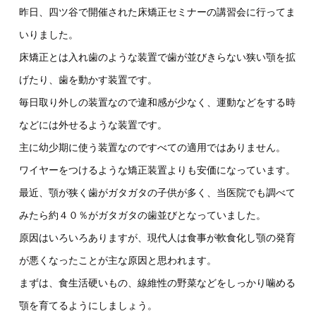
昨日、四ツ谷で開催された床矯正セミナーの講習会に行ってま
いりました。
床矯正とは入れ歯のような装置で歯が並びきらない狭い顎を拡
げたり、歯を動かす装置です。
毎日取り外しの装置なので違和感が少なく、運動などをする時
などには外せるような装置です。
主に幼少期に使う装置なのですべての適用ではありません。
ワイヤーをつけるような矯正装置よりも安価になっています。
最近、顎が狭く歯がガタガタの子供が多く、当医院でも調べて
みたら約４０％がガタガタの歯並びとなっていました。
原因はいろいろありますが、現代人は食事が軟食化し顎の発育
が悪くなったことが主な原因と思われます。
まずは、食生活硬いもの、線維性の野菜などをしっかり噛める
顎を育てるようにしましょう。