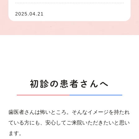
2025.04.21
運がいい人の口癖、悪い人の口癖 １
2025.04.11
ゴールデンウィークの休診日について
2024.10.17
初診の患者さんへ
食物アレルギー
2024.05.17
歯医者さんは怖いところ。そんなイメージを持たれ
熊谷市河川敷にバイクコース
ている方にも、安心してご来院いただきたいと思い
ます。
2024.03.12