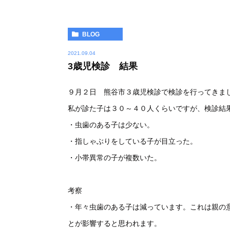
BLOG
2021.09.04
3歳児検診 結果
９月２日 熊谷市３歳児検診で検診を行ってきま
私が診た子は３０～４０人くらいですが、検診結
・虫歯のある子は少ない。
・指しゃぶりをしている子が目立った。
・小帯異常の子が複数いた。
考察
・年々虫歯のある子は減っています。これは親の
とが影響すると思われます。