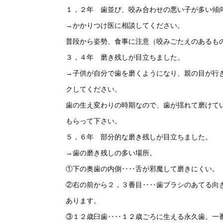
１，２年 歯並び、咬み合わせの悪い子が多い傾
→かかりつけ医に相談してください。
普段から姿勢、食事に注意（咬みごたえのあるも
３，４年 磨き残しが目立ちました。
→子供が自分で歯を磨くようになり、親の目が行
クしてください。
歯の生え変わりの時期なので、歯が揺れて磨けて
もらって下さい。
５，６年 部分的な磨き残しが目立ちました。
→歯の磨き残しの多い場所。
①下の奥歯の内側‥‥舌が邪魔して磨きにくい。
②右の前から２，３番目‥‥歯ブラシのあてる向
あります。
③１２歳臼歯‥‥１２歳ごろに生える永久歯。一