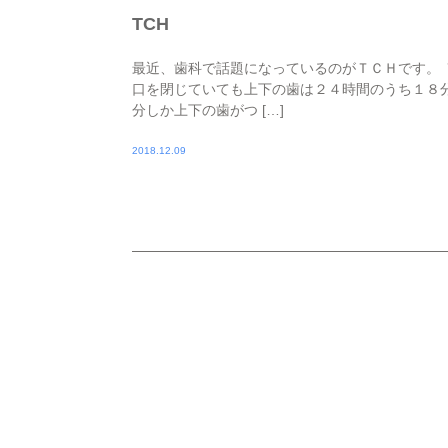
TCH
最近、歯科で話題になっているのがＴＣＨです。 
口を閉じていても上下の歯は２４時間のうち１８
分しか上下の歯がつ […]
2018.12.09