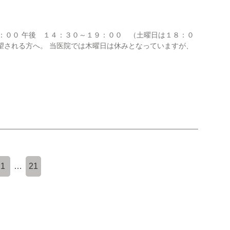
：００ 午後 １４：３０～１９：００ （土曜日は１８：０
希望される方へ。 当医院では木曜日は休みとなっていますが、
1
…
21
22