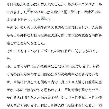
今日は朝からあいにくの天気でしたが、朝からテニススクール
に行きました
やっぱり途中で雨に降られ、欲求不満の
まま途中退散しました
その後、知り合いの先生の所の勉強会に参加しました。入れ歯
から口腔外科など様々な先生の話が聞けて大変有意義な時間を
過ごすことができました。
その中でもインパクトに残ったのが口腔癌に関するものでし
た。
今、日本人が癌にかかる確率は１/２と言われています。その
うちの我々が関与する口腔癌は５％の罹患率だとされていま
す。単純に計算しても熊谷市内で一月に１０人近く口腔癌の患
者がいるのではないかと思われます。平均寿命が延びた分癌に
かかる人は増えたと思われますが、やはり早期発見、早期治療
が大事だと思います。特に口腔内の癌は切除するとなると、摂