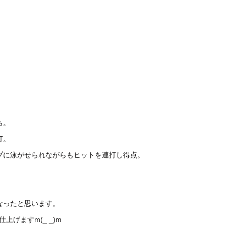
ち。
打。
プに泳がせられながらもヒットを連打し得点。
なったと思います。
げますm(_ _)m