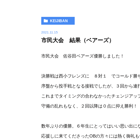
KEIJIBAN
2021.11.15
市民大会 結果（ベアーズ）
市民大会 佐谷田ベアーズ優勝しました！
決勝戦は西小フレンズに ８対１ でコールド勝
序盤から投手戦となる接戦でしたが、３回から連
これまでタイミングの合わなかったチェンジアッ
守備の乱れもなく、２回以降は０点に抑え勝利！
数年ぶりの優勝。６年生にとってはいい思い出に
応援しに来てくださったOBの方々には熱く御礼も仕上